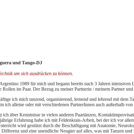
nguera und Tango-DJ
Technik um sich ausdrücken zu können.
Argentino 1989 für mich und begann bereits nach 3 Jahren intensiven 
ide Rollen im Paar. Der Bezug zu meiner Partnerin / meinem Partner und
häftige ich mich tanzend, organisierend, lernend und lehrend mit dem 
n ich alleine oder mit verschiedenen PartnerInnen auch außerhalb von
ich über Kenntnisse in vielen anderen Paartänzen, Kontaktimprovisat
jährige Erfahrung habe ich mit Feldenkrais-Arbeit, bei der ich vor al
erricht wird gestützt durch die Beschäftigung mit Anatomie, Neurolog
n Differenz und eine unendliche Neugier auf alles, was mit Tanzen und 