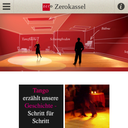
Zerokassel
Kontak
Kalender
//
Tango
NeoTango
Ballhaus