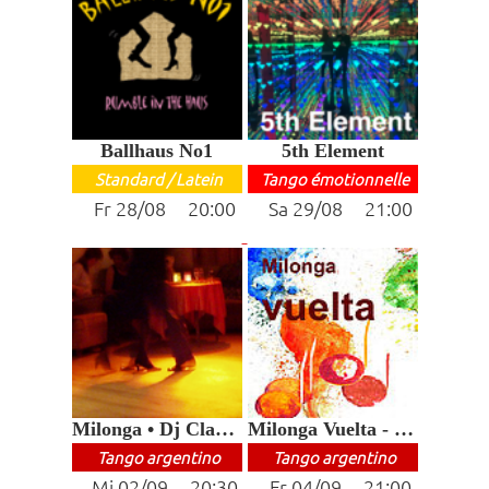
Ballhaus No1
5th Element
Standard / Latein
Tango émotionnelle
Fr 28/08 20:00
Sa 29/08 21:00
Milonga • Dj Claudia
Milonga Vuelta - DJ Klaus
Tango argentino
Tango argentino
Mi 02/09 20:30
Fr 04/09 21:00