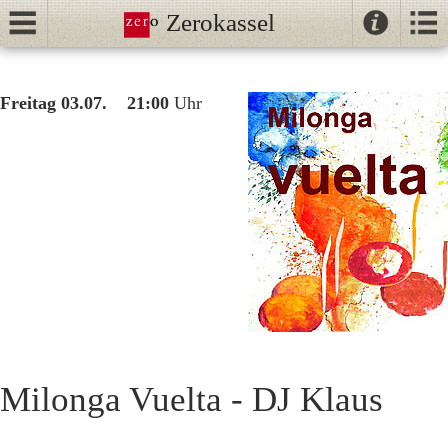
Zerokassel
Kontak
Kalender
//
Freitag 03.07. 21:00
Uhr
Tanz
Tango
Unterricht
NeoTango
Ballhaus
Milonga Vuelta - DJ Klaus