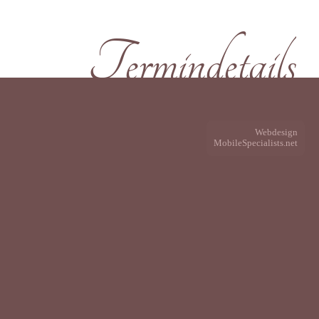
Termindetails
Webdesign
MobileSpecialists.net