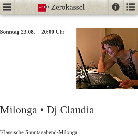
Zerokassel
Kontak
Kalender
//
Sonntag 23.08. 20:00
Uhr
Tanz
Tango
Unterricht
NeoTango
Ballhaus
Milonga • Dj Claudia
Klassische Sonntagabend-Milonga