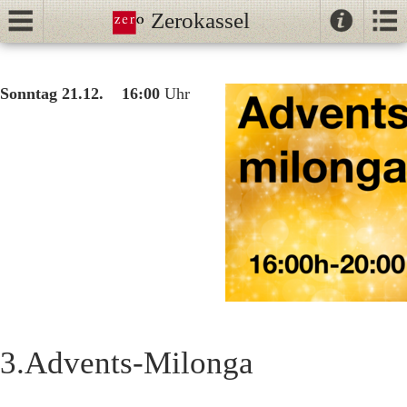
Zerokassel
Kontak
Kalender
//
Sonntag 21.12. 16:00
Uhr
Tanz
Tango
Unterricht
NeoTango
Ballhaus
3.Advents-Milonga