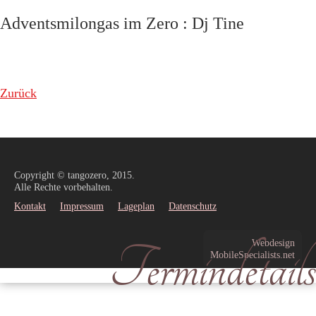
Adventsmilongas im Zero : Dj Tine
Zurück
Copyright © tangozero, 2015.
Alle Rechte vorbehalten.
Kontakt
Impressum
Lageplan
Datenschutz
Termindetails
Webdesign
MobileSpecialists.net