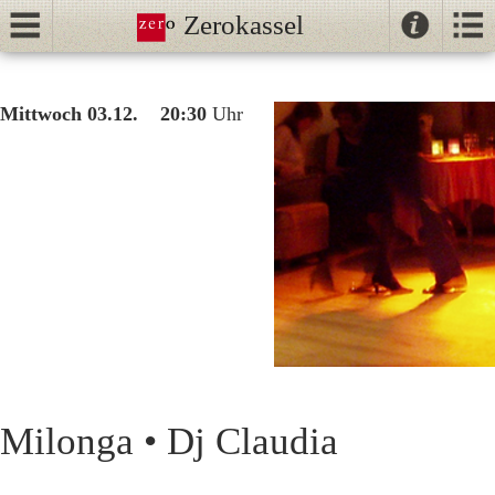
Zerokassel
Kontak
Kalender
//
Mittwoch 03.12. 20:30
Uhr
Tanz
Tango
Unterricht
NeoTango
Ballhaus
Milonga • Dj Claudia