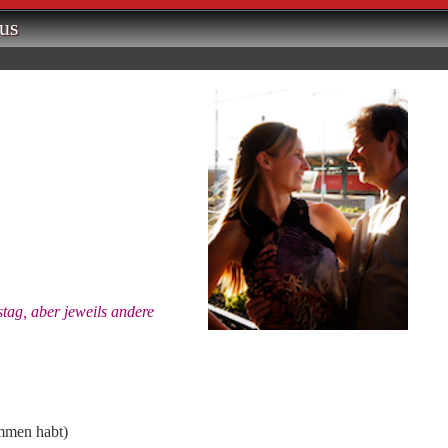
us
tag, aber jeweils andere
ommen habt)