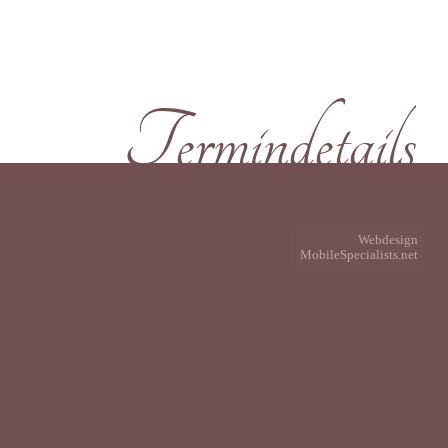
Termindetails
Webdesign
MobileSpecialists.net