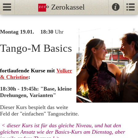
Zerokassel
Kontak
Kalender
//
Montag 19.01. 18:30
Uhr
Tanz
Tango
Tango-M Basics
Unterricht
NeoTango
fortlaufende Kurse mit
Volker
Ballhaus
& Christine
:
18:30h - 19:45h: "Base, kleine
Drehungen, Varianten"
Dieser Kurs bespielt das weite
Feld der "einfachen" Tangoschritte.
< dieser Kurs ist für das gleiche Niveau, und hat den
gleichen Ansatz wie der Basics-Kurs am Dienstag, aber