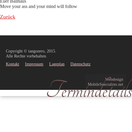
Euer Ballhaus
Move your ass and your mind will follow
Zurück
Copyright © tangozero, 2015.
Alle Rechte vorbehalten.
Kontakt
Impressum
Lageplan
Datenschutz
Termindetails
Webdesign
MobileSpecialists.net