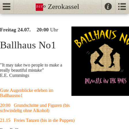
Zerokassel
Kontak
Kalender
//
Freitag 24.07. 20:00
Uhr
Tanz
Tango
Ballhaus No1
Unterricht
NeoTango
"It may take two people to make a
Ballhaus
really beautiful mistake"
E.E. Cummings
Gute Augenblicke erleben im
Ballhausno1
20:00 Grundschritte und Figuren (bis
schwindelig ohne Alkohol)
21.15 Freies Tanzen (bis in die Puppen)