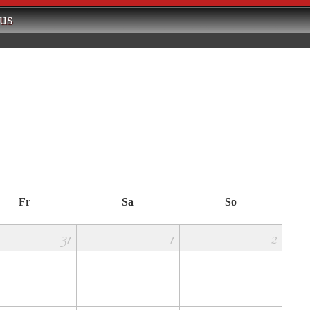
us
Fr
Sa
So
31
1
2