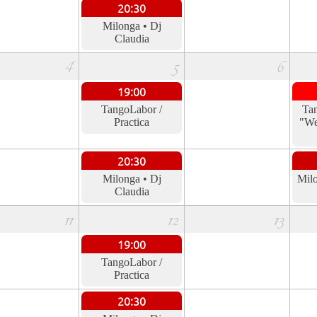
20:30
Milonga • Dj
Claudia
4
5
6
19:00
TangoLabor /
Ta
Practica
"We
20:30
Milonga • Dj
Milo
Claudia
11
12
13
19:00
TangoLabor /
Practica
20:30