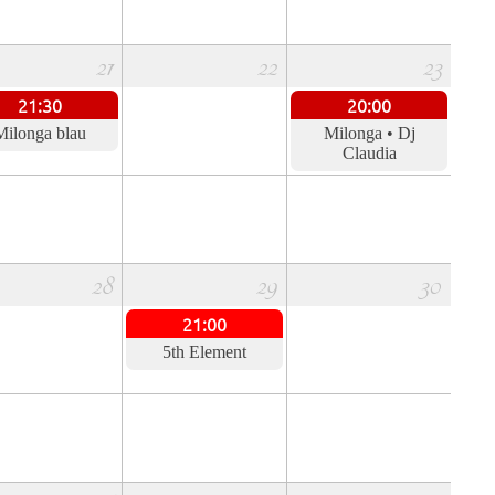
21
22
23
21:30
20:00
Milonga blau
Milonga • Dj
Claudia
28
29
30
21:00
5th Element