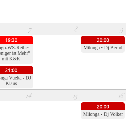
7
8
9
19:30
20:00
ngo-WS-Reihe:
Milonga • Dj Bernd
niger ist Mehr"
mit K&K
21:00
nga Vuelta - DJ
Klaus
14
15
16
20:00
Milonga • Dj Volker