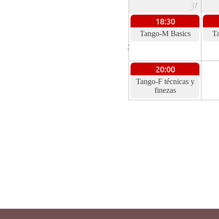
31
18:30
Tango-M Basics
T
36
20:00
Tango-F técnicas y
finezas