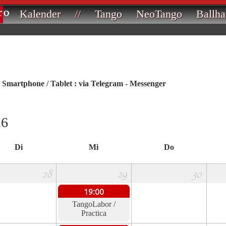
Kalender
//
Tango
NeoTango
Ballha
m Smartphone / Tablet : via Telegram - Messenger
26
Di
Mi
Do
28
29
30
19:00
TangoLabor /
Practica