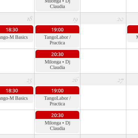
Milonga • Dj
Claudia
18
19
20
18:30
19:00
ango-M Basics
TangoLabor /
Practica
20:30
Milonga • Dj
Claudia
25
26
27
18:30
19:00
ango-M Basics
TangoLabor /
Practica
20:30
Milonga • Dj
Claudia