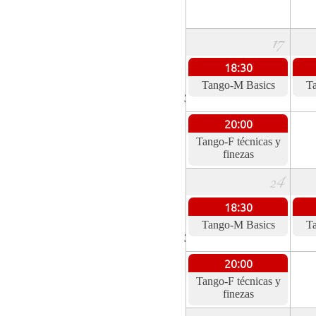
17
18:30
Tango-M Basics
T
34
20:00
Tango-F técnicas y
finezas
24
18:30
Tango-M Basics
T
35
20:00
Tango-F técnicas y
finezas