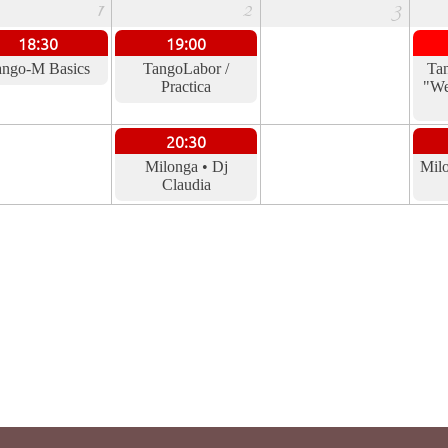
1
2
3
18:30
19:00
ango-M Basics
TangoLabor /
Ta
Practica
"We
20:30
Milonga • Dj
Milo
Claudia